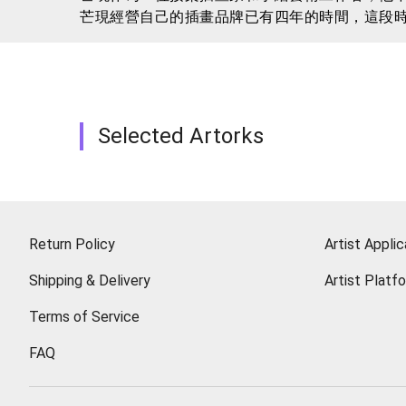
芒現經營自己的插畫品牌已有四年的時間，這段
插畫，每一幅作品都充滿了他對藝術的熱愛和對
運用，創造出一幅幅令人驚艷的藝術品。
對芒現來說，藝術不僅僅是技巧和手法的展示，
在藝術的海洋中徜徉，感受藝術帶來的快樂和啟
Selected Artorks
Return Policy
Artist Applic
Shipping & Delivery
Artist Platf
Terms of Service
FAQ