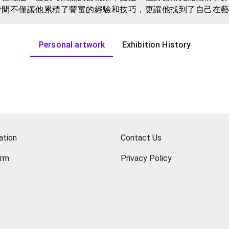
時間不僅讓他累積了豐富的經驗和技巧，更讓他找到了自己在
生活的獨特見解。此外，他還精通多種媒材的運用，從傳統的
Personal artwork
Exhibition History
更是一種情感和內心世界的呈現。他希望透過自己的作品，將
發。對他來說，每一次創作都是一次對生活的探索和對自己內
ation
Contact Us
orm
Privacy Policy