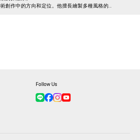
藝術創作中的方向和定位。他擅長繪製多種風格的
水彩、鉛筆到數位繪圖，每一種媒材都被他巧妙地
美的事物和自己的想法分享給大家，並與大家一同
心世界的反思，是一次與世界和大自然的對話。
Follow Us