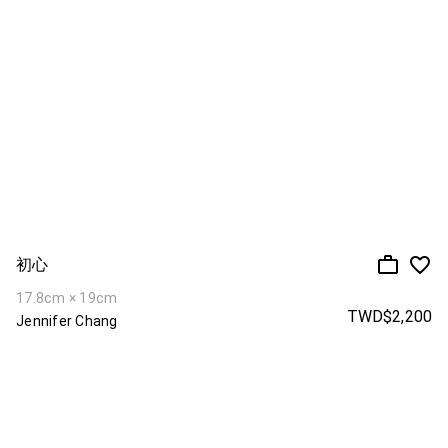
初心
17.8cm × 19cm
TWD$2,200
Jennifer Chang