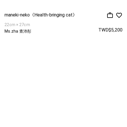
maneki-neko《Health-bringing cat》
22cm × 27cm
TWD$5,200
Ms.zha 查沛彤