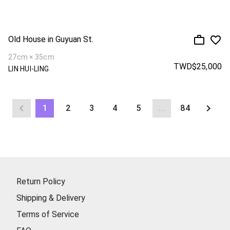
Old House in Guyuan St.
27cm × 35cm
TWD$25,000
LIN HUI-LING
1
2
3
4
5
...
84
Return Policy
Shipping & Delivery
Terms of Service