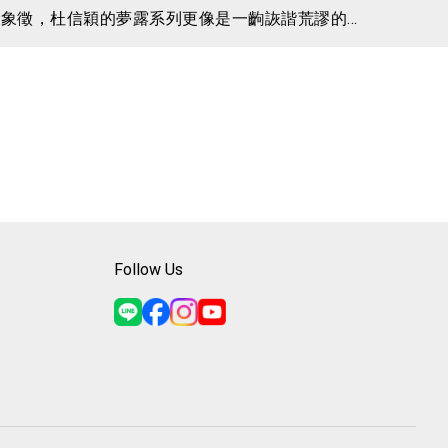
的象徵，杜信穎的夢露系列更像是一齣詼諧荒謬的
會發胖、沒工作、內衣褲還會被調皮的鸚鵡偷走。
著夢露一起去荒島度假，所有生活裡的荒謬、無能
Follow Us