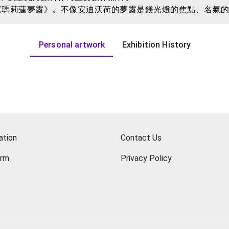
《瑪莉蓮夢露》。不像安迪沃荷的夢露是鎂光燈的焦點、名氣
女神，而如同你我一樣必須不斷對抗生活中的麻煩瑣事，不僅
杜信穎創作的主旋律，在這個「夢露」時空裡面，觀眾可以跟
Personal artwork
Exhibition History
ation
Contact Us
orm
Privacy Policy