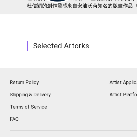
杜信穎的創作靈感來自安迪沃荷知名的版畫作品
喜劇表演。他筆下的夢露不再是風情萬種的性感
飽和的色彩、搶眼的圖像與滑稽的敘事性構成了
為力、不夠完美都能被理解。
Selected Artorks
Return Policy
Artist Applic
Shipping & Delivery
Artist Platf
Terms of Service
FAQ