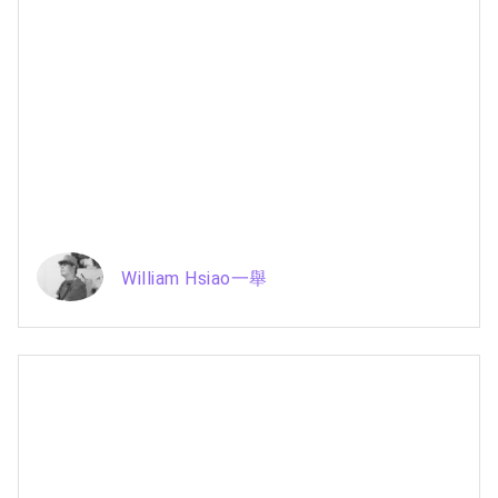
William Hsiao一舉