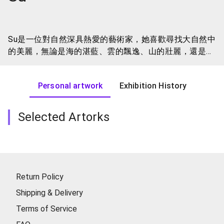
Su是一位對自然深具熱愛的藝術家，她喜歡尋找大自然中
的美麗，無論是海的湛藍、雲的飄逸、山的壯麗，還是花
草的綻放，她都能在其中找到靈感。她相信藝術有著無窮
無盡的療癒力量，而在創作的過程中，她自己也深受這種
Personal artwork
Exhibition History
力量的滋養。
當Su揮舞畫筆的時候，她不僅僅是在創造藝術，她也在療
癒她的靈魂。她的作品充滿了她對大自然的尊崇和對生命
Selected Artorks
的讚美。這種尊崇和讚美通過她的筆觸傳達到觀眾心中，
為我們帶來了無比的寧靜和愉悅。
Su的藝術作品是一種療癒的力量，它們在畫布上散發出美
的氛圍，讓觀眾感受到大自然的魅力。她的畫作不僅是她
自己的心靈之旅，也是一種分享，一種療癒觀眾心靈的方
Return Policy
式。當我們欣賞她的作品時，我們也能夠感受到那種療癒
Shipping & Delivery
的力量，進入一個美好而寧靜的當下。
在這變化莫測的宇宙中，Su的畫作是一個真實和夢幻的交
Terms of Service
融，一個想像的世界。她用畫筆捕捉那一瞬間的美好，讓