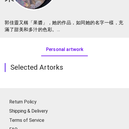
郭佳靈又稱「果醬」，她的作品，如同她的名字一樣，充
滿了甜美和多汁的色彩。
果醬的藝術創作風格獨樹一幟，她喜愛在現實的場景中注
入無限的想像和創意。當你走在公園或遊樂場時，如果發
Personal artwork
現某個畫面突然多了一隻可愛的動物或一位神秘的精靈，
那麼很可能這是果醬的藝術作品。她用這些角色豐富畫
面，不僅為作品增添了生命力，也希望透過這些畫面能夠
Selected Artorks
療癒觀眾的心靈，帶給他們美好的感受和回憶。
如同古老的創世紀中描述，上帝曾將彩虹懸掛在雲彩中，
作為與人類的約定。而果醬，則用她手中的色彩，為這個
世界增添了無數的美好。她相信，每一件藝術品都有它的
命運和家，只要用心創作，總會找到屬於它的位置。
Return Policy
Shipping & Delivery
Terms of Service