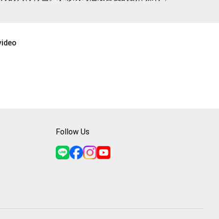
夠更深刻地理解世界的多樣性和美麗，並將這些感
video
的美好，將每個瞬間都變成一首詩，一張畫。他的
Follow Us