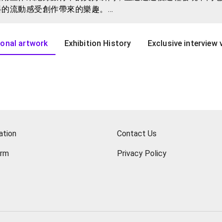
料的流動感受創作帶來的樂趣。
透過不同地方的風土民情來啟發自己的創作。這種方式讓他能
onal artwork
Exhibition History
Exclusive interview 
種詩意的表達。他用筆觸和色彩，用文字和畫面，來紀錄生活
生活、旅行和藝術的熱情。
ation
Contact Us
orm
Privacy Policy