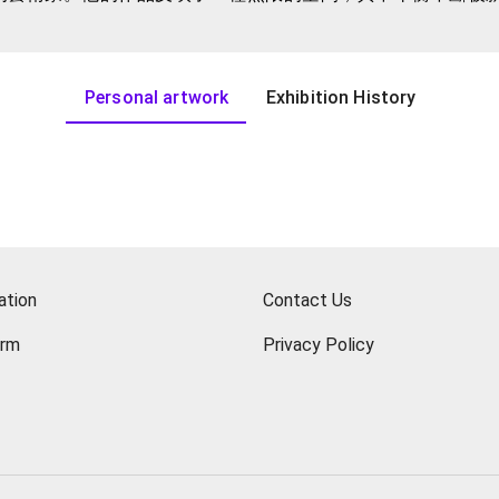
夠感受到混沌和精準之間的微妙平衡。他意識到在時間和空間中無法
亂的過程中提煉出精準和對準該有位置的藝術。
Personal artwork
Exhibition History
戰。他通過抽象的形式和抽象的思想來探索世界，傳達出一種不斷
形，都是對宇宙中存在的深刻反思。他的作品是一種對現實和超
的契機，是一場對藝術和宇宙的冒險。他以自己獨特的方式重新定義
ation
Contact Us
orm
Privacy Policy