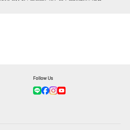
預測和計劃的秩序中，一切事物都早已有其固定位置。然
變化的宇宙秩序。他的作品引發觀眾的好奇心，並迫
現實之間微妙界限的探索，同時也是一次對抽象和具
了藝術，將觀眾帶入一個挑戰性、引人入勝的旅程，並
Follow Us