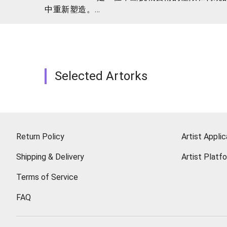
中重新塑造。
在 William Hsiao 的作品中，觀眾能
而，他的藝術是關於不斷地打破、破壞，並在混
Hsiao 的作品是一場對觀眾感知和理解的挑
使他們思考物質和虛空之間的關係。
在 Hsiao 的藝術中，每一筆、每一色、每一
Selected Artorks
體的對話。
William Hsiao 的藝術是一個深入思考
讓他們在混沌和精準之間找到自己的位置。
Return Policy
Artist Applic
Shipping & Delivery
Artist Platf
Terms of Service
FAQ