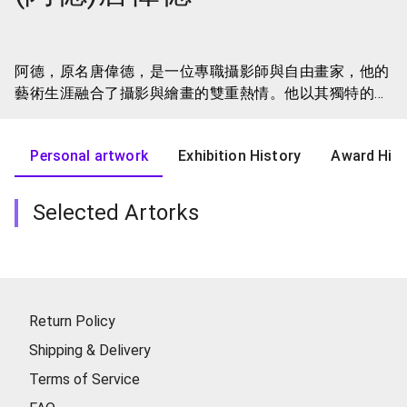
阿德，原名唐偉德，是一位專職攝影師與自由畫家，他的
藝術生涯融合了攝影與繪畫的雙重熱情。他以其獨特的視
角和細膩的筆觸，捕捉並呈現出旅行與美食中的感動和美
妙。他喜歡將旅行中的所見所感通過畫筆表達出來，無論
Personal artwork
Exhibition History
Award Hist
是壯麗的自然風光，還是充滿人文氣息的市井小巷，都在
他的畫作中得到了生動的再現。阿德的畫作常常充滿了細
膩的情感和真實的生活氣息，讓人感受到那一刻的美好與
Selected Artorks
感動。他希望通過自己的藝術，將那些美好的回憶和瞬間
封存下來，與更多的人分享，讓大家都能感受到生活中的
美好與感動。
Return Policy
Shipping & Delivery
Terms of Service