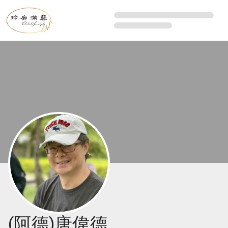
(阿德)唐偉德