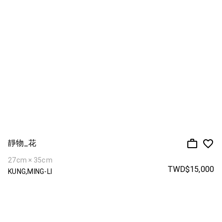
靜物_花
27cm × 35cm
TWD$15,000
KUNG,MING-LI