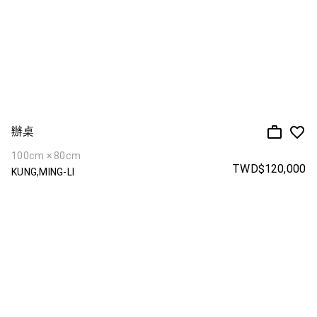
辦桌
100cm × 80cm
TWD$120,000
KUNG,MING-LI