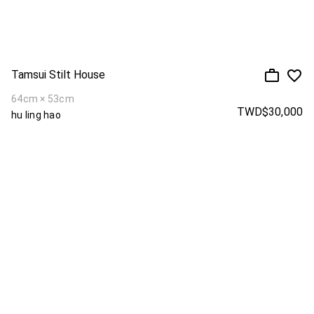
Tamsui Stilt House
64cm × 53cm
TWD$30,000
hu ling hao