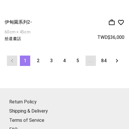
伊甸園系列2-
60cm × 45cm
TWD$36,000
拾遺畫話
1
2
3
4
5
...
84
Return Policy
Shipping & Delivery
Terms of Service