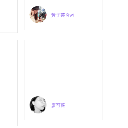
黃子芸Kiwi
廖可薇