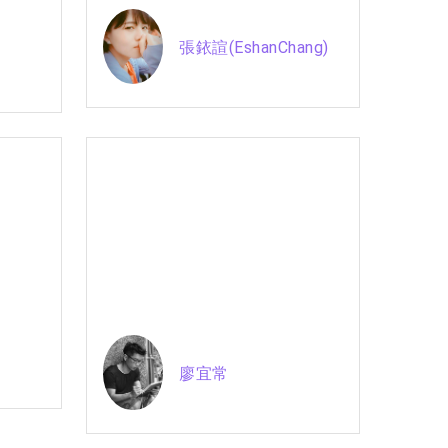
張銥諠(EshanChang)
廖宜常