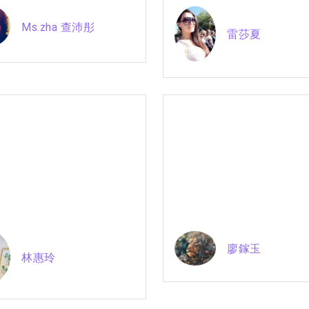
Ms.zha 查沛彤
雷莎夏
廖鎵玉
林惠玲