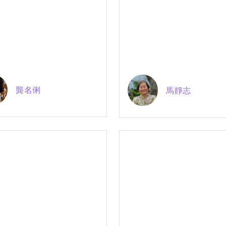
龔名俐
馬靜志