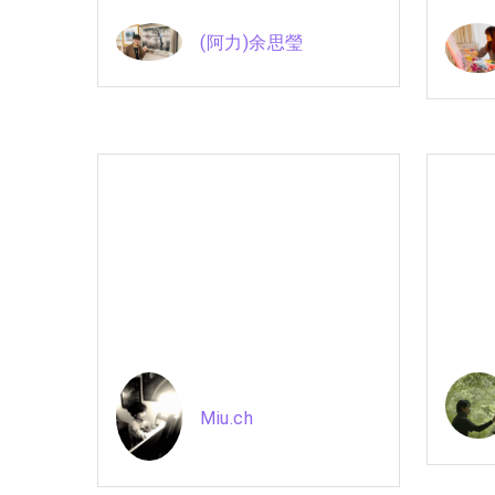
(阿力)余思瑩
Miu.ch