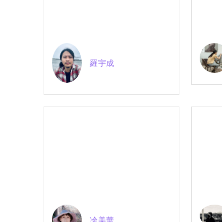
羅宇成
凃美華