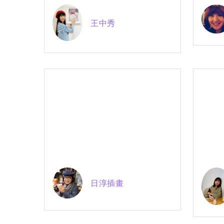
王中秀
日淳插畫