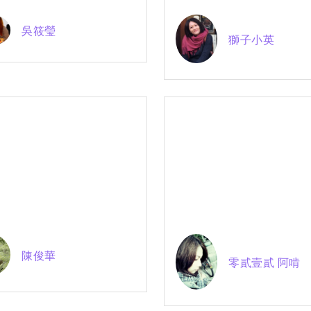
吳筱瑩
獅子小英
陳俊華
零貳壹貳 阿啃