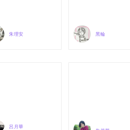
朱理安
黑輪
呂月華