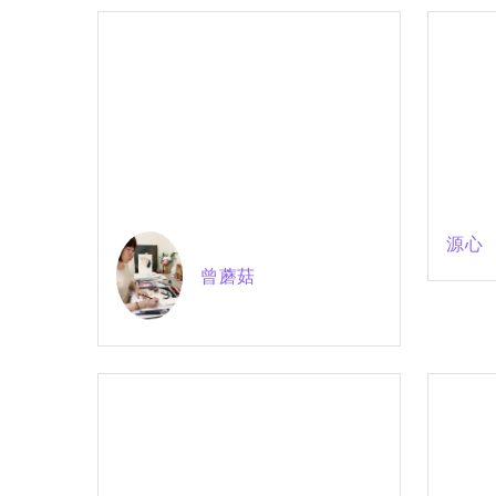
源心
曾蘑菇