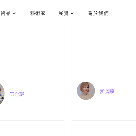
藝術品
藝術家
展覽
關於我們
愛麗森
伍金環