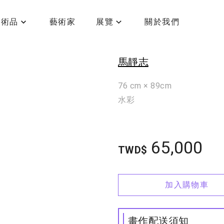
藝術品
藝術家
展覽
關於我們
紅花綠葉藍白
馬靜志
76 cm × 89cm
水彩
65,000
TWD$
加入購物車
畫作配送須知