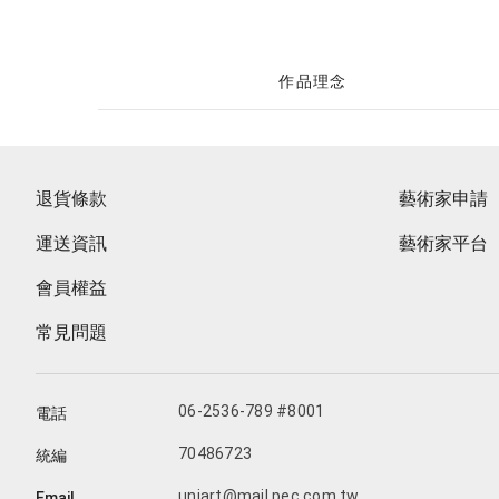
作品理念
退貨條款
藝術家申請
運送資訊
藝術家平台
會員權益
常見問題
06-2536-789 #8001
電話
70486723
統編
uniart@mail.pec.com.tw
Email