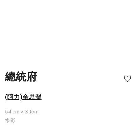
總統府
(阿力)余思瑩
54 cm × 39cm
水彩