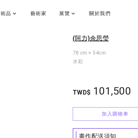
藝術品
藝術家
展覽
關於我們
台北龍山寺
(阿力)余思瑩
78 cm × 54cm
水彩
101,500
TWD$
加入購物車
畫作配送須知