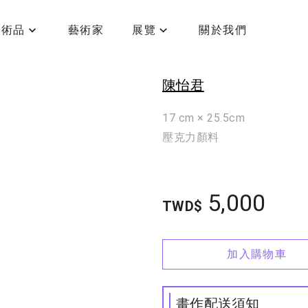
藝術品
藝術家
展覽
關於我們
粒子運行-1
陳怡君
17 cm × 25.5cm
壓克力顏料
5,000
TWD$
加入購物車
畫作配送須知